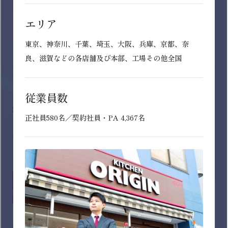
子育て・育児休暇制度あり
すべてのチェックをはずす
九州
年間休日120日以上
沖縄
自己学習支援制度あり
海外展開あり（アセアン・中国）
自己申告制度あり
転居を伴う転勤なし選択可能
SEARCH RESULTS
上場企業
検索結果
ダイバーシティ・
働き方に関する認定取得
インターン募集中