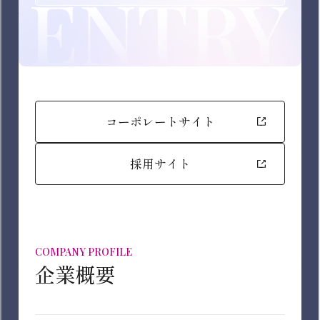
チェックした条件に該当するご希望の会社を絞り込
むことが可能です。
職種を選ぶ
※複数選択可能
事業を選ぶ
総合職
※複数選択可能
IT・デジタル
※チェックした条件のうちいずれか一つを満たすもの
を検索
MD・バイヤー
企画・マーケティング
勤務地を選ぶ
GMS（総合スーパー）事業
営業
※複数選択可能