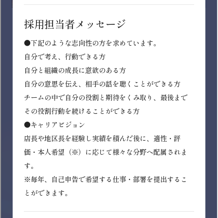
株式会社カスミ
カスミは茨城県を中心に、埼玉・千葉・東京・栃木・群
馬の1都5県にスーパーマーケットをチェーン展開してい
ます。
毎日の食卓を豊かに彩る食の専門店として、つねに品質
と安全性にこだわった商品を価値ある価格で提供する一
方、地域の食習慣や食文化に合ったローカル色豊かな品
揃えを追求しています。
近年では、オンラインデリバリーや移動スーパーによ
り、より多くのお客様のお買い物環境を整えたり、専用
決済アプリ「Scan＆Go」を使った無人店舗を実現させ
るなど、常に「スーパーマーケット」の、次のカタチを