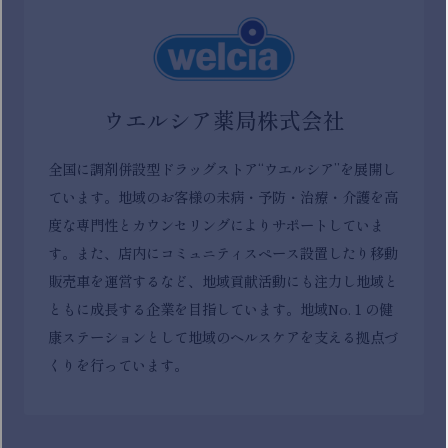
ウエルシア薬局株式会社
全国に調剤併設型ドラッグストア“ウエルシア”を展開し
ています。地域のお客様の未病・予防・治療・介護を高
度な専門性とカウンセリングによりサポートしていま
す。また、店内にコミュニティスペース設置したり移動
販売車を運営するなど、地域貢献活動にも注力し地域と
ともに成長する企業を目指しています。地域No.１の健
康ステーションとして地域のヘルスケアを支える拠点づ
くりを行っています。