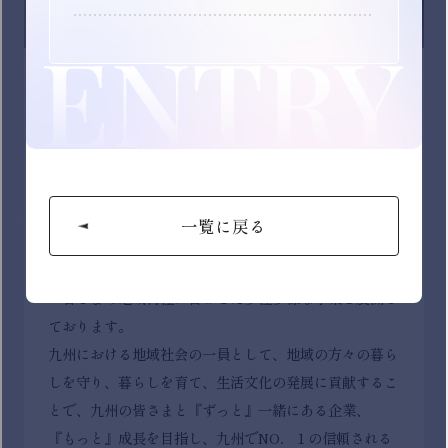
イオン九州株式会社
九州において、イオンやマックスバリュの店舗運営を中
心に【生活インフラ業】として常に地域に根ざした経営
を目指しています。
お客さまの地域特性に合わせた多種多様な事業を展開し
ております。
九州における地域社会の一員として、地域の方々の暮ら
しを守り、暮らしを育て、生活文化の発展に貢献するこ
とで、九州の皆さまと『ずっと』一緒にある企業、
『もっと』成長を目指し、九州でNO．１の信頼される