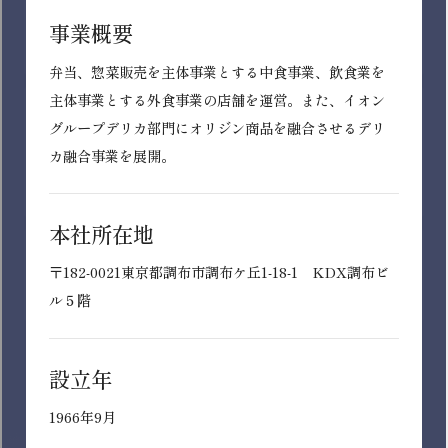
SM(スーパーマーケット)・DS(ディスカ
※チェックした条件のうちいずれか一つを満たすもの
を検索
ウントストア)事業
専門職（資格）
ヘルス&ウエルネス事業
技術
制度・会社の特長を選ぶ
北海道
総合金融事業
研究・開発
※複数選択可能
東北
ディベロッパー事業
管理・事務
※チェックした条件をいずれも満たすものを検索
北関東
サービス・専門店事業
製造・物流
首都圏
インターンシップ
ライフプランによって働き方変更可能
機能会社
財務・会計
北陸・甲信越
充実した教育制度あり
販売・接客
東海
土日休み
募集中
この条件で検索する
近畿
在宅勤務制度（テレワーク）あり
中国・四国