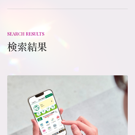
子育て・育児休暇制度あり
九州
年間休日120日以上
沖縄
自己学習支援制度あり
SEARCH RESULTS
海外展開あり（アセアン・中国）
自己申告制度あり
検索結果
転居を伴う転勤なし選択可能
上場企業
ダイバーシティ・
働き方に関する認定取得