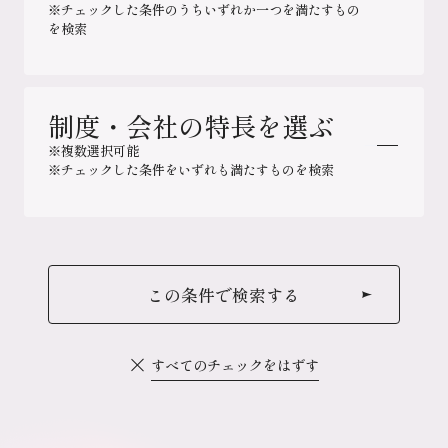
SM(スーパーマーケット)・DS(ディスカ
※チェックした条件のうちいずれか一つを満たすもの
を検索
ウントストア)事業
営業
ヘルス&ウエルネス事業
専門職（資格）
制度・会社の特長を選ぶ
北海道
総合金融事業
技術
※複数選択可能
東北
ディベロッパー事業
※チェックした条件をいずれも満たすものを検索
研究・開発
北関東
サービス・専門店事業
管理・事務
首都圏
ライフプランによって働き方変更可能
機能会社
製造・物流
この条件で検索する
北陸・甲信越
充実した教育制度あり
財務・会計
東海
土日休み
すべてのチェックをはずす
販売・接客
近畿
在宅勤務制度（テレワーク）あり
中国・四国