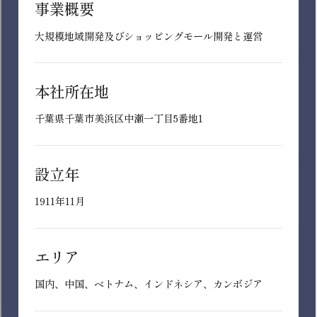
SM(スーパーマーケット)・DS(ディスカ
※チェックした条件のうちいずれか一つを満たすもの
を検索
ウントストア)事業
専門職（資格）
ヘルス&ウエルネス事業
技術
制度・会社の特長を選ぶ
北海道
総合金融事業
研究・開発
※複数選択可能
東北
ディベロッパー事業
管理・事務
※チェックした条件をいずれも満たすものを検索
北関東
サービス・専門店事業
製造・物流
首都圏
インターンシップ
ライフプランによって働き方変更可能
機能会社
財務・会計
北陸・甲信越
充実した教育制度あり
販売・接客
東海
土日休み
募集中
この条件で検索する
近畿
在宅勤務制度（テレワーク）あり
中国・四国