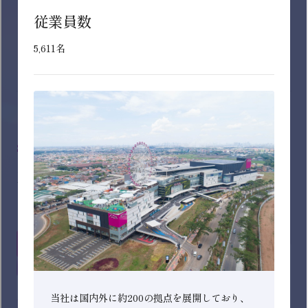
子育て・育児休暇制度あり
すべてのチェックをはずす
九州
年間休日120日以上
沖縄
自己学習支援制度あり
海外展開あり（アセアン・中国）
自己申告制度あり
転居を伴う転勤なし選択可能
SEARCH RESULTS
上場企業
検索結果
ダイバーシティ・
働き方に関する認定取得
インターン募集中