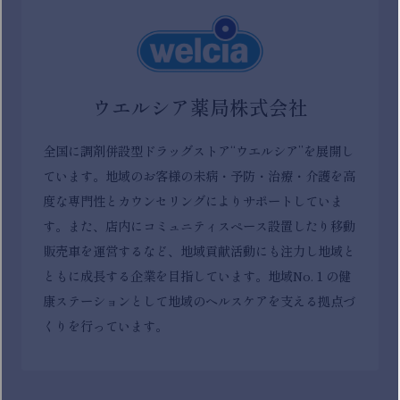
ウエルシア薬局株式会社
全国に調剤併設型ドラッグストア“ウエルシア”を展開し
ています。地域のお客様の未病・予防・治療・介護を高
度な専門性とカウンセリングによりサポートしていま
す。また、店内にコミュニティスペース設置したり移動
販売車を運営するなど、地域貢献活動にも注力し地域と
ともに成長する企業を目指しています。地域No.１の健
康ステーションとして地域のヘルスケアを支える拠点づ
くりを行っています。