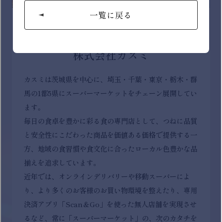
株式会社カスミ
カスミは茨城県を中心に、埼玉・千葉・東京・栃木・群
馬の1都5県にスーパーマーケットをチェーン展開してい
ます。
毎日の食卓を豊かに彩る食の専門店として、つねに品質
と安全性にこだわった商品を価値ある価格で提供する一
方、地域の食習慣や食文化に合ったローカル色豊かな品
揃えを追求しています。
近年では、オンラインデリバリーや移動スーパーによ
り、より多くのお客様のお買い物環境を整えたり、専用
決済アプリ「Scan＆Go」を使った無人店舗を実現させ
るなど、常に「スーパーマーケット」の、次のカタチを