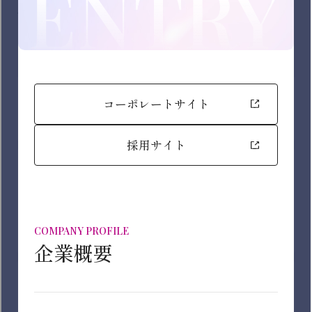
チェックした条件に該当するご希望の会社を絞り込
むことが可能です。
職種を選ぶ
※複数選択可能
事業を選ぶ
総合職
※複数選択可能
IT・デジタル
※チェックした条件のうちいずれか一つを満たすもの
を検索
MD・バイヤー
企画・マーケティング
勤務地を選ぶ
GMS（総合スーパー）事業
営業
※複数選択可能