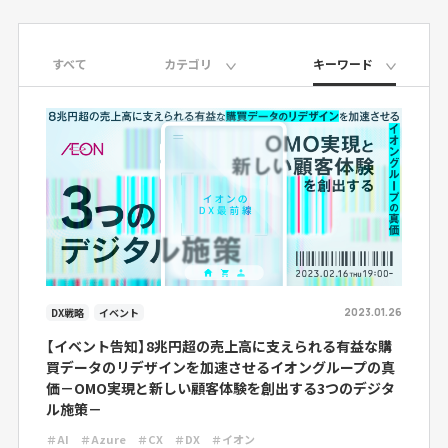
すべて
カテゴリ
キーワード
DX戦略
イベント
2023.01.26
【イベント告知】8兆円超の売上高に支えられる有益な購
買データのリデザインを加速させるイオングループの真
価－OMO実現と新しい顧客体験を創出する3つのデジタ
ル施策－
＃AI
＃Azure
＃CX
＃DX
＃イオン