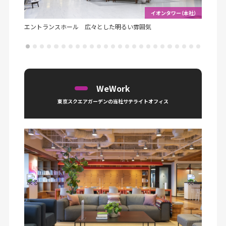
アイビス
イオンタワー（本社）
エントランスホール 広々とした明るい雰囲気
エント
WeWork
東京スクエアガーデンの
当社サテライトオフィス