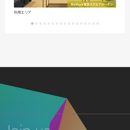
アガーデン
WeWork 東京スクエアガーデン
共用エリア
共用エ