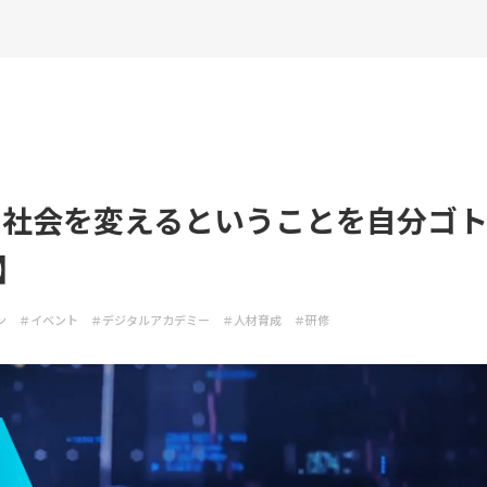
、社会を変えるということを自分ゴ
】
ン
＃イベント
＃デジタルアカデミー
＃人材育成
＃研修