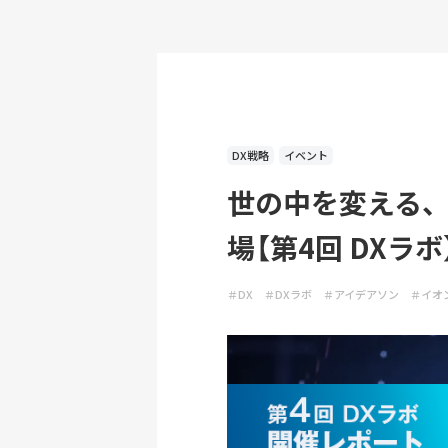
DX戦略
イベント
世の中を変える
場【第4回 DXラボ
＃DX
＃DXラボ
＃アイデアソン
＃イオ