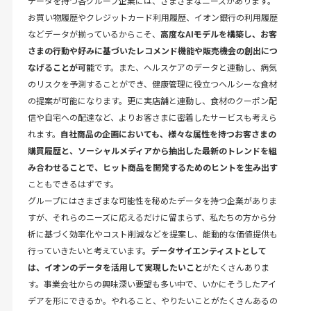
データを持つ各グループ企業には、さまざまなニーズがあります。
お買い物履歴やクレジットカード利用履歴、イオン銀行の利用履歴
などデータが揃っているからこそ、
高度なAIモデルを構築し、お客
さまの行動や好みに基づいたレコメンド機能や販売機会の創出につ
なげることが可能
です。また、ヘルスケアのデータと連動し、病気
のリスクを予測することができ、健康管理に役立つヘルシーな食材
の提案が可能になります。更に実店舗と連動し、食材のクーポン配
信や自宅への配達など、よりお客さまに密着したサービスも考えら
れます。
自社商品の企画においても、様々な属性を持つお客さまの
購買履歴と、ソーシャルメディアから抽出した最新のトレンドを組
み合わせることで、ヒット商品を開発するためのヒントを生み出す
こともできるはずです。
グループにはさまざまな可能性を秘めたデータを持つ企業がありま
すが、それらのニーズに応えるだけに留まらず、私たちの方から分
析に基づく効率化やコスト削減などを提案し、能動的な価値提供も
行っていきたいと考えています。
データサイエンティストとして
は、イオンのデータを活用して実現したいこと
がたくさんありま
す。事業会社からの興味深い要望も多い中で、いかにそうしたアイ
デアを形にできるか。やれること、やりたいことがたくさんあるの