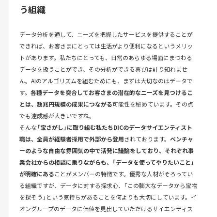
う組織
データ分析を通して、ニーズを把握したサービスを提供することが
できれば、お客さまにとっては生活がより便利になるというメリッ
トがあります。私たちにとっても、日常のあらゆる場面にまつわる
データを扱うことができ、その分析ができる喜びは計り知れませ
ん。AIのアルゴリズムを組むためにも、まずは大切なのはデータで
す。
各種データを突合してお客さまの潜在的なニーズを見つけるこ
とは、数兆円規模の成果につながる
可能性を秘めています。その点
でも達成感が大きいですね。
そんな
「宝さがし」に取り組む私たちDICのデータサイエンティスト
職は、全員が経験者採用で外部から登用
されております。
ベンチャ
ーのような自由な雰囲気の中で活発に議論をしており、それぞれ事
業会社からの相談に乗りながらも、「データを使ってやりたいこと」
が明確にある
ことがメンバーの特徴です。優秀な人材がそろってい
る組織ですが、データに対する探求心、「この膨大なデータから宝物
を探そう」という気持ちがあることを何よりも大切にしています。イ
オングループのデータに価値を見出していただけるサイエンティス