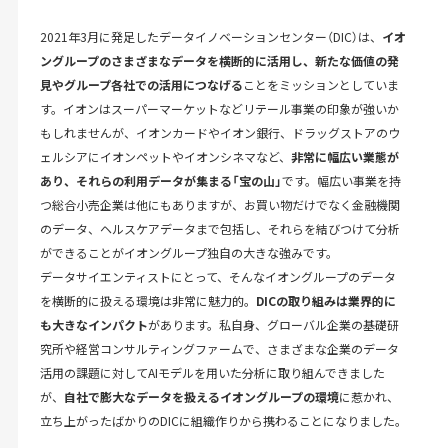
2021年3月に発足したデータイノベーションセンター（DIC）は、
イオ
ングループのさまざまなデータを横断的に活用し、新たな価値の発
見やグループ各社での活用につなげる
ことをミッションとしていま
す。イオンはスーパーマーケットなどリテール事業の印象が強いか
もしれませんが、イオンカードやイオン銀行、ドラッグストアのウ
ェルシアにイオンペットやイオンシネマなど、
非常に幅広い業態が
あり、それらの利用データが集まる「宝の山」
です。幅広い事業を持
つ総合小売企業は他にもありますが、お買い物だけでなく金融機関
のデータ、ヘルスケアデータまで包括し、それらを結びつけて分析
ができることがイオングループ独自の大きな強みです。
データサイエンティストにとって、そんなイオングループのデータ
を横断的に扱える環境は非常に魅力的。
DICの取り組みは業界的に
も大きなインパクト
があります。私自身、グローバル企業の基礎研
究所や経営コンサルティングファームで、さまざまな企業のデータ
活用の課題に対してAIモデルを用いた分析に取り組んできました
が、
自社で膨大なデータを扱えるイオングループの環境
に惹かれ、
立ち上がったばかりのDICに組織作りから携わることになりました。