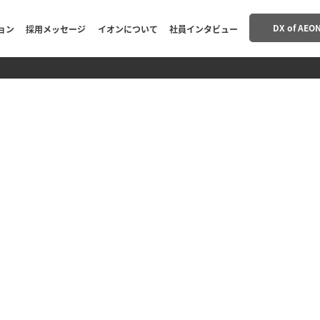
G
DX of AEO
ョン
採用メッセージ
イオンについて
社員インタビュー