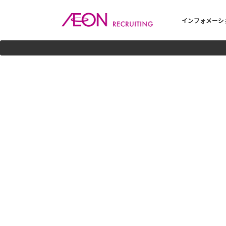
>AEON RECRUITIN
インフォメーシ